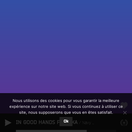
Fac
Twit
Ins
Link
Écouter le direct
You
Rechercher un titre
Nous utilisons des cookies pour vous garantir la meilleure
expérience sur notre site web. Si vous continuez à utiliser ce
Fair
Tous les programmes
site, nous supposerons que vous en êtes satisfait.
un
L
don
Ok
IN GOOD HANDS FEAT. KA
e
Navy Blue
sur
c