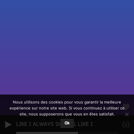
Fac
Twit
Ins
Link
Écouter le direct
You
Rechercher un titre
Nous utilisons des cookies pour vous garantir la meilleure
expérience sur notre site web. Si vous continuez à utiliser ce
Fair
Tous les programmes
site, nous supposerons que vous en êtes satisfait.
un
L
don
Ok
e
LIKE I ALWAYS SHOULD, LIKE I NEVER DID
Fran
sur
c