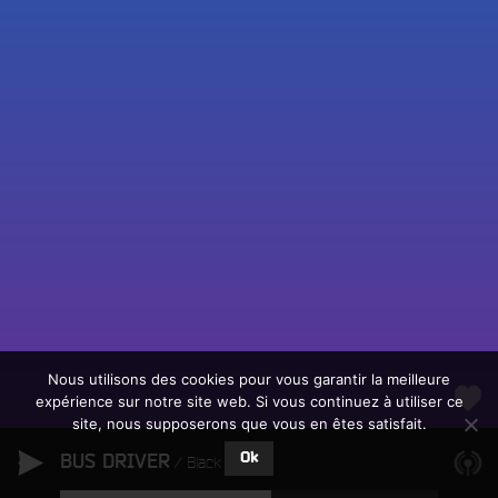
Fac
Twit
Ins
Link
Écouter le direct
You
Rechercher un titre
Nous utilisons des cookies pour vous garantir la meilleure
expérience sur notre site web. Si vous continuez à utiliser ce
Fair
Tous les programmes
site, nous supposerons que vous en êtes satisfait.
un
L
don
Ok
BUS DRIVER
e
Black Ship
sur
c