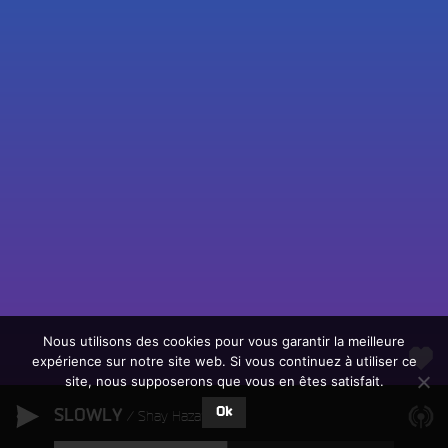
Fac
Twit
Ins
Link
Écouter le direct
You
Rechercher un titre
Nous utilisons des cookies pour vous garantir la meilleure
expérience sur notre site web. Si vous continuez à utiliser ce
Fair
Tous les programmes
site, nous supposerons que vous en êtes satisfait.
un
L
don
Ok
SLOWLY
e
Shay Hazan
sur
c