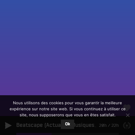
Fac
Twit
Ins
Link
Écouter le direct
You
Rechercher un titre
Nous utilisons des cookies pour vous garantir la meilleure
expérience sur notre site web. Si vous continuez à utiliser ce
Fair
Tous les programmes
site, nous supposerons que vous en êtes satisfait.
un
L
don
Ok
e
Beatscape (Actualité Musiques Electroniques)
20h
/
22h
sur
c