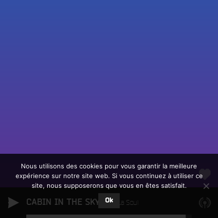
Fac
Twit
Ins
Link
Écouter le direct
You
Rechercher un titre
Nous utilisons des cookies pour vous garantir la meilleure
expérience sur notre site web. Si vous continuez à utiliser ce
Fair
Tous les programmes
site, nous supposerons que vous en êtes satisfait.
un
L
don
Ok
CABIN IN THE SKY
e
De La Soul
sur
c