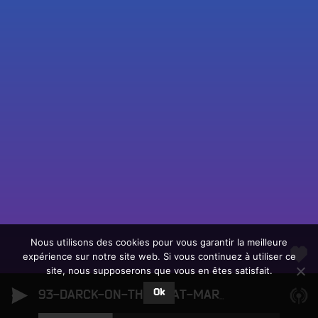
Fac
Twit
Ins
Link
Écouter le direct
You
Rechercher un titre
Nous utilisons des cookies pour vous garantir la meilleure
expérience sur notre site web. Si vous continuez à utiliser ce
Fair
Tous les programmes
site, nous supposerons que vous en êtes satisfait.
un
L
don
Ok
e
93-DARCK-ON-THE-BEAT-MARS-26
93-DARCK-O
sur
c