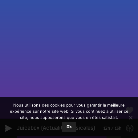
Fac
Twit
Ins
Link
Écouter le direct
You
Rechercher un titre
Nous utilisons des cookies pour vous garantir la meilleure
expérience sur notre site web. Si vous continuez à utiliser ce
Fair
Tous les programmes
site, nous supposerons que vous en êtes satisfait.
un
L
don
Ok
Juicebox (Actualité Musicales)
e
12h
/
13h
sur
c