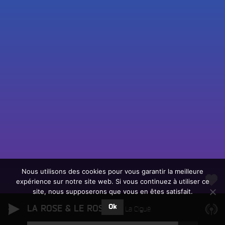
Fac
Twit
Ins
Link
Écouter le direct
You
Rechercher un titre
Nous utilisons des cookies pour vous garantir la meilleure
expérience sur notre site web. Si vous continuez à utiliser ce
Fair
Tous les programmes
site, nous supposerons que vous en êtes satisfait.
un
L
don
Ok
LA ROSE & LE ROSIER
e
La Ciguë
sur
c