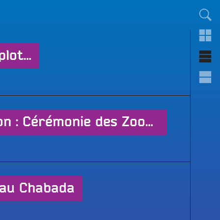
TOUT LE MONDE !
plot…
#6 Dézoom et Débats : Émission de fin de saison : Cérémonie des Zoomies, débats, et bla-bla…
 au Chabada