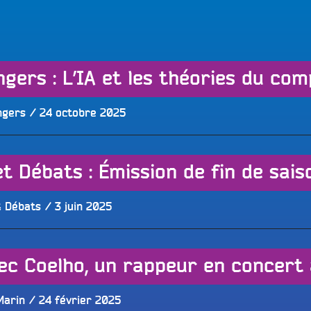
LES BONNES ONDES POUR 
ERS
gers : L’IA et les théories du com
Publié
ngers
24 octobre 2025
le
Publié
 Débats
3 juin 2025
le
ec Coelho, un rappeur en concert
Publié
Marin
24 février 2025