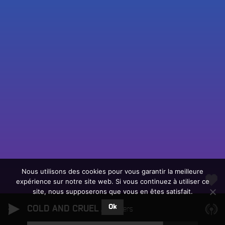
Fac
Twit
Ins
Link
Écouter le direct
You
Rechercher un titre
Nous utilisons des cookies pour vous garantir la meilleure
expérience sur notre site web. Si vous continuez à utiliser ce
Fair
Tous les programmes
site, nous supposerons que vous en êtes satisfait.
un
L
don
Ok
COLD AND CRUEL
e
Tempers
sur
c