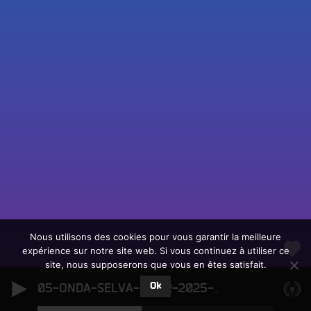
Fac
Twit
Ins
Link
Écouter le direct
You
Rechercher un titre
Nous utilisons des cookies pour vous garantir la meilleure
expérience sur notre site web. Si vous continuez à utiliser ce
Fair
Tous les programmes
site, nous supposerons que vous en êtes satisfait.
un
L
don
Ok
e
05-ONDA-SELVA-04-12-2025-L'AGE-D'OR-DU-MAMBO
sur
c