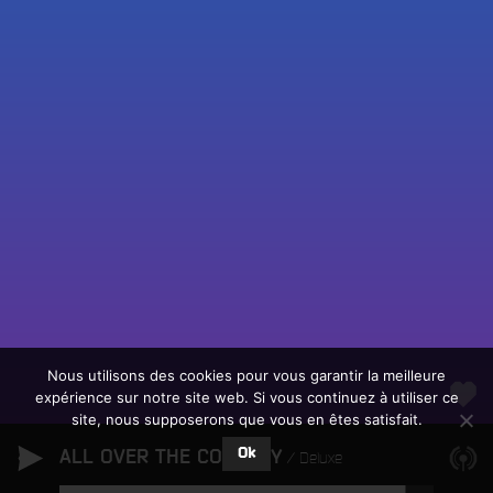
Fac
Twit
Ins
Link
Écouter le direct
You
Rechercher un titre
Nous utilisons des cookies pour vous garantir la meilleure
expérience sur notre site web. Si vous continuez à utiliser ce
Fair
Tous les programmes
site, nous supposerons que vous en êtes satisfait.
un
L
don
Ok
ALL OVER THE COUNTRY
e
Deluxe
sur
c