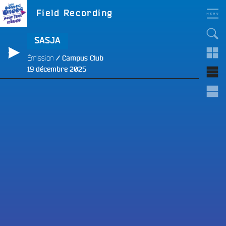
Aller
LES BONNES ONDES
Étiquette :
Field Recording
POUR TOUT LE MONDE !
au
contenu
principal
SASJA
Émission
Campus Club
Publié
19 décembre 2025
le
e
e