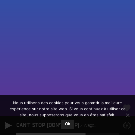
Fac
Twit
Ins
Link
Écouter le direct
You
Rechercher un titre
Nous utilisons des cookies pour vous garantir la meilleure
expérience sur notre site web. Si vous continuez à utiliser ce
Fair
Tous les programmes
site, nous supposerons que vous en êtes satisfait.
un
L
don
Ok
CAN'T STOP [DON'T STOP]
e
Wagon Christ
sur
c