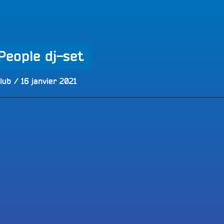
LES BONNES ONDES POUR 
ERS
eople dj-set
Publié
lub
16 janvier 2021
le