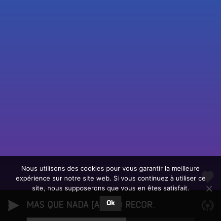
Fac
Twit
Ins
Link
Écouter le direct
You
Rechercher un titre
Nous utilisons des cookies pour vous garantir la meilleure
expérience sur notre site web. Si vous continuez à utiliser ce
Fair
Tous les programmes
site, nous supposerons que vous en êtes satisfait.
un
L
don
Ok
e
MAS QUE NADA [AGOGO RECORDS]
Groove Train
sur
c