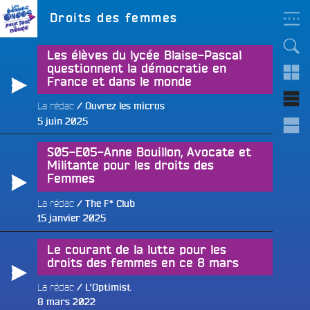
Aller
LES BONNES ONDES
Étiquette :
Droits des femmes
POUR TOUT LE MONDE !
au
contenu
principal
Les élèves du lycée Blaise-Pascal
questionnent la démocratie en
France et dans le monde
La rédac
Ouvrez les micros
e
Publié
5 juin 2025
le
S05-E05-Anne Bouillon, Avocate et
Militante pour les droits des
Femmes
La rédac
The F* Club
Publié
15 janvier 2025
le
Le courant de la lutte pour les
droits des femmes en ce 8 mars
La rédac
L'Optimist
e
Publié
8 mars 2022