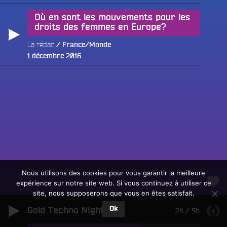
le
Où en sont les mouvements pour les
droits des femmes en Europe?
La rédac
France/Monde
Publié
1 décembre 2016
le
Fac
Twit
Ins
Link
Écouter le direct
You
Rechercher un titre
Nous utilisons des cookies pour vous garantir la meilleure
expérience sur notre site web. Si vous continuez à utiliser ce
Fair
Tous les programmes
site, nous supposerons que vous en êtes satisfait.
un
L
don
Ok
Gold Techno Night
e
2h
/
5h
sur
c