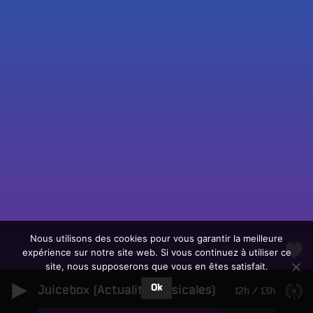
Fac
Twit
Ins
Link
Écouter le direct
You
Rechercher un titre
Nous utilisons des cookies pour vous garantir la meilleure
expérience sur notre site web. Si vous continuez à utiliser ce
Fair
Tous les programmes
site, nous supposerons que vous en êtes satisfait.
un
L
don
Ok
Juicebox (Actualité Musicales)
e
12h
/
13h
sur
c