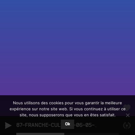
Fac
Twit
Ins
Link
Écouter le direct
You
Rechercher un titre
Nous utilisons des cookies pour vous garantir la meilleure
expérience sur notre site web. Si vous continuez à utiliser ce
Fair
Tous les programmes
site, nous supposerons que vous en êtes satisfait.
un
L
don
Ok
e
87-FRANCHE-CULTURE-06-05-2026-FALUNS
sur
c