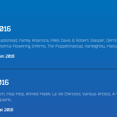
LES BONNES ONDES POUR 
ERS
2016
adiohead, Family Atlantica, Miles Davis & Robert Glasper, Derri
senta Flowering Inferno, The Puppetmastaz, Harleighblu, Mato
uin 2016
016
ch, Mop Mop, Ahmed Malek, La Vie D'Artiste, Various Artists, A
gularis…
ai 2016