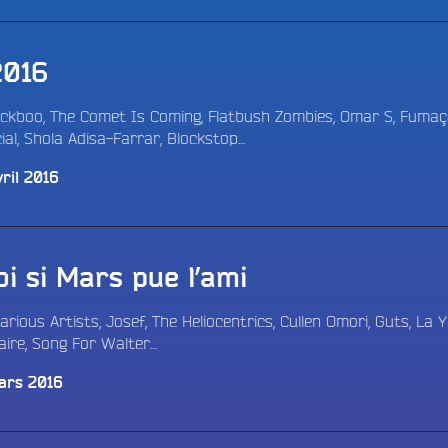
2016
Ackboo, The Comet Is Coming, Flatbush Zombies, Omar S, Fumaç
ial, Shola Adisa-Farrar, Blockstop…
ril 2016
i si Mars pue l’ami
arious Artists, Josef, The Heliocentrics, Cullen Omori, Guts, La 
vaire, Song For Walter…
ars 2016