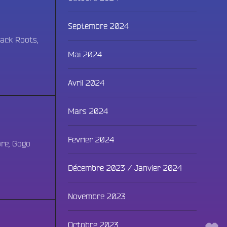
Septembre 2024
lack Roots,
Mai 2024
Avril 2024
Mars 2024
Fac
Fevrier 2024
ore, Gogo
Twit
Décembre 2023 / Janvier 2024
Ins
Link
Novembre 2023
You
ammes
Octobre 2023