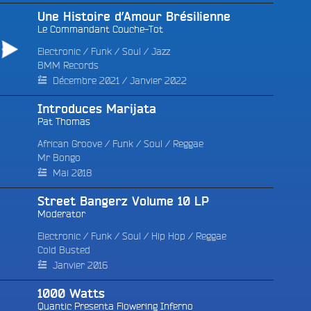
Une Histoire d’Amour Brésilienne
Le Commandant Couche-Tot
Electronic
/
Funk / Soul
/
Jazz
BMM Records
Décembre 2021 / Janvier 2022
Introduces Marijata
e
Pat Thomas
African Groove
/
Funk / Soul
/
Reggae
Mr Bongo
Mai 2018
Street Bangerz Volume 10 LP
Moderator
Electronic
/
Funk / Soul
/
Hip Hop
/
Reggae
Cold Busted
Janvier 2016
1000 Watts
Quantic Presenta Flowering Inferno