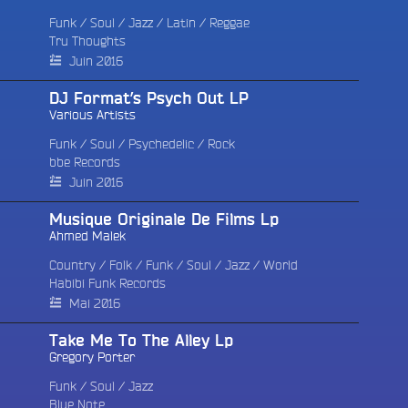
Funk / Soul
/
Jazz
/
Latin
/
Reggae
Tru Thoughts ‎
Juin 2016
DJ Format’s Psych Out LP
Various Artists
Funk / Soul
/
Psychedelic
/
Rock
bbe Records
e
Juin 2016
Musique Originale De Films Lp
Ahmed Malek
Country
/
Folk
/
Funk / Soul
/
Jazz
/
World
Habibi Funk Records
Mai 2016
Take Me To The Alley Lp
Gregory Porter
Funk / Soul
/
Jazz
Blue Note