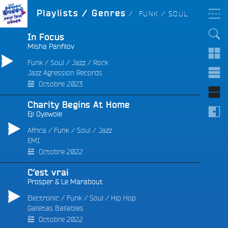
Aller
LES BONNES ONDES
GENRE :
Playlists / Genres
FUNK / SOUL
POUR TOUT LE MONDE !
au
contenu
principal
In Focus
Misha Panfilov
Funk / Soul
/
Jazz
/
Rock
Jazz Agression Records
Octobre 2023
Charity Begins At Home
Eji Oyewole
Africa
/
Funk / Soul
/
Jazz
EMI
Octobre 2022
C’est vrai
Prosper & Le Marabout
Electronic
/
Funk / Soul
/
Hip Hop
Galletas Bailables
Octobre 2022