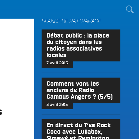
TOUT LE MONDE !
SÉANCE DE RATTRAPAGE
Débat public : la place
du citoyen dans les
radios associatives
locales
7 avril 2015
Comment vont les
anciens de Radio
Campus Angers ? (5/5)
3 avril 2015
s
En direct du T’es Rock
Coco avec Lullabox,
Simawé et Remington