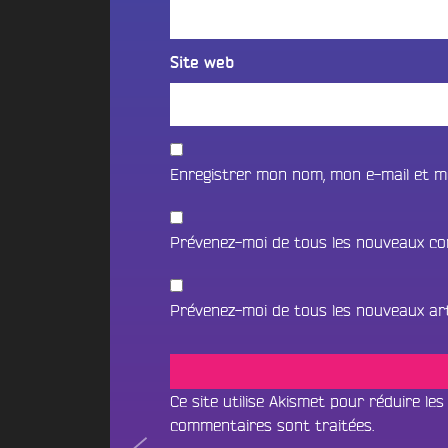
g
t
2
e
i
4
r
o
Site web
s
n
B
R
s
u
o
N
d
c
o
g
k
s
e
Enregistrer mon nom, mon e-mail et m
C
o
i
t
f
t
P
f
y
Prévenez-moi de tous les nouveaux co
a
r
B
e
r
a
s
t
m
Prévenez-moi de tous les nouveaux arti
i
E
b
d
c
o
u
i
o
c
p
S
Ce site utilise Akismet pour réduire les
a
a
t
t
commentaires sont traitées
.
a
t
Navigation
i
En