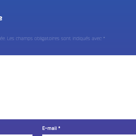
e
ée.
Les champs obligatoires sont indiqués avec
*
E-mail
*