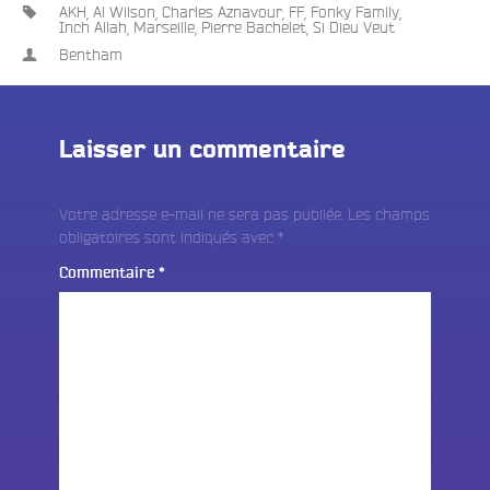
AKH
,
Al Wilson
,
Charles Aznavour
,
FF
,
Fonky Family
,
Inch Allah
,
Marseille
,
Pierre Bachelet
,
Si Dieu Veut
Bentham
Laisser un commentaire
Votre adresse e-mail ne sera pas publiée.
Les champs
obligatoires sont indiqués avec
*
Commentaire
*