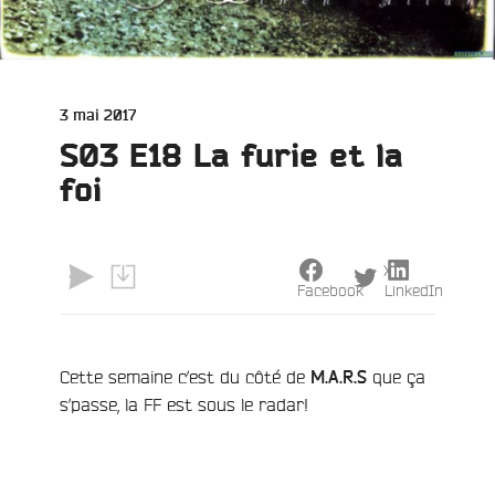
Publié
3 mai 2017
le
S03 E18 La furie et la
foi
X
Facebook
LinkedIn
Cette semaine c’est du côté de
que ça
M.A.R.S
s’passe, la FF est sous le radar!
e