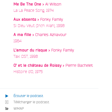
Al Wilson
Me Be The One >
/
La La Peace Song, 1974
Fonky Family
Aux absents >
/
Si Dieu Veut (Inch Allah), 1998
e
Charles Aznavour
A ma fille >
/
1964
Fonky Family
L'amour du risque >
/
Taxi OST, 1998
Pierre Bachelet
O' et le château de Roissy >
/
Histoire d'O, 1975
Écouter le podcast
Télécharger le podcast
WMAP