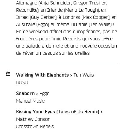
Allemagne (Anja Schneider, Gregor Tresher,
e
Recondite), en Irlande (Mano Le Tough), en
Israël (Guy Gerber), à Londres (Max Cooper), en
Australie (Eggo) et même Lituanie (Ten Walls) !
En ce weekend d’élections européennes, pas de
frontières pour Timid Records qui vous offre
une ballade à domicile et une nouvelle occasion
de rêver un casque sur les oreilles.
Ten Walls
Walking With Elephants >
/
BOSO
Playlist
Eggo
Seaborn >
:
/
Manual Music
Kissing Your Eyes (Tales of Us Remix) >
Mathew Jonson
/
Crosstown Rebels