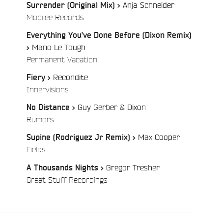
Anja Schneider
Surrender (Original Mix) >
/
Mobilee Records
Everything You've Done Before (Dixon Remix)
Mano Le Tough
>
/
Permanent Vacation
e
Recondite
Fiery >
/
Innervisions
Guy Gerber & Dixon
No Distance >
/
Rumors
Max Cooper
Supine (Rodriguez Jr Remix) >
/
Fields
Gregor Tresher
A Thousands Nights >
/
Great Stuff Recordings