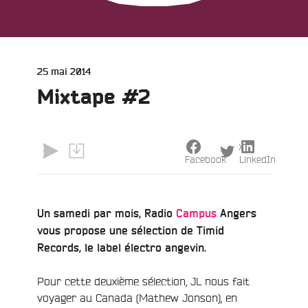
Publié
25 mai 2014
le
Mixtape #2
X
Facebook
LinkedIn
Un samedi par mois, Radio
Campus
Angers
vous propose une sélection de Timid
Records, le label électro angevin.
Pour cette deuxième sélection, JL nous fait
voyager au Canada (Mathew Jonson), en