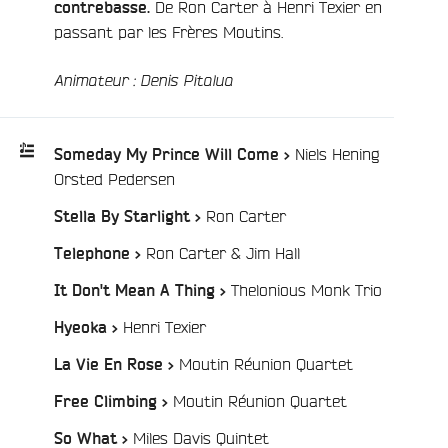
De Ron Carter à Henri Texier en
contrebasse.
passant par les Frères Moutins.
Animateur : Denis Pitalua
Niels Hening
Someday My Prince Will Come >
/
Orsted Pedersen
Playlist
/
Ron Carter
Stella By Starlight >
:
/
Ron Carter & Jim Hall
Telephone >
/
Thelonious Monk Trio
It Don't Mean A Thing >
/
Henri Texier
Hyeoka >
/
Moutin Réunion Quartet
La Vie En Rose >
/
Moutin Réunion Quartet
Free Climbing >
/
Miles Davis Quintet
So What >