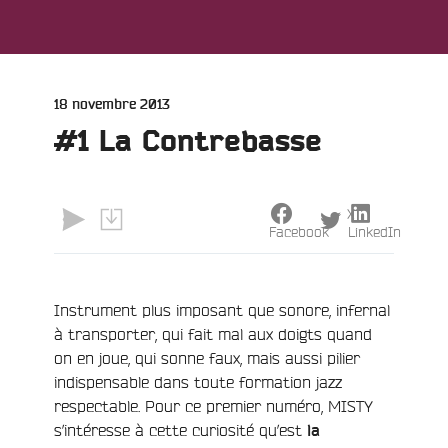
Publié
18 novembre 2013
le
#1 La Contrebasse
X
Facebook
LinkedIn
Instrument plus imposant que sonore, infernal
à transporter, qui fait mal aux doigts quand
on en joue, qui sonne faux, mais aussi pilier
indispensable dans toute formation jazz
respectable. Pour ce premier numéro, MISTY
e
s’intéresse à cette curiosité qu’est
la