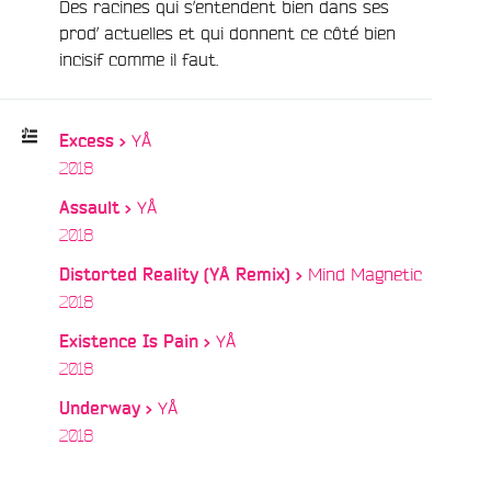
Des racines qui s’entendent bien dans ses
prod’ actuelles et qui donnent ce côté bien
incisif comme il faut.
YÅ
Excess >
/
2018
Playlist
YÅ
Assault >
:
/
2018
Mind Magnetic
Distorted Reality (YÅ Remix) >
/
2018
YÅ
Existence Is Pain >
/
2018
YÅ
Underway >
/
2018
e