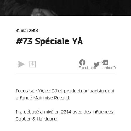
Publié
31 mai 2018
le
#73 Spéciale YÅ
X
Facebook
LinkedIn
Focus sur YA, ce DJ et producteur parisien, qui
e
a fondé Mainmise Record.
Il a débuté a mixé en 2014 avec des influences
Gabber & Hardcore.