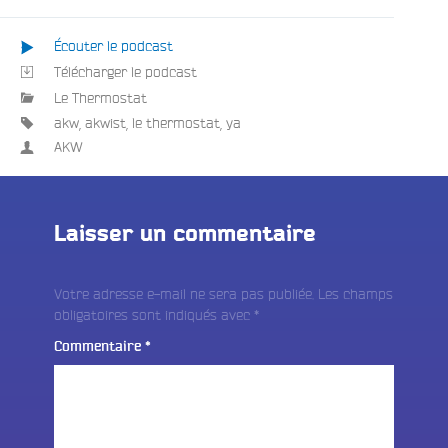
Écouter le podcast
Télécharger le podcast
Le Thermostat
akw
,
akwist
,
le thermostat
,
ya
AKW
Laisser un commentaire
Votre adresse e-mail ne sera pas publiée.
Les champs
obligatoires sont indiqués avec
*
Commentaire
*