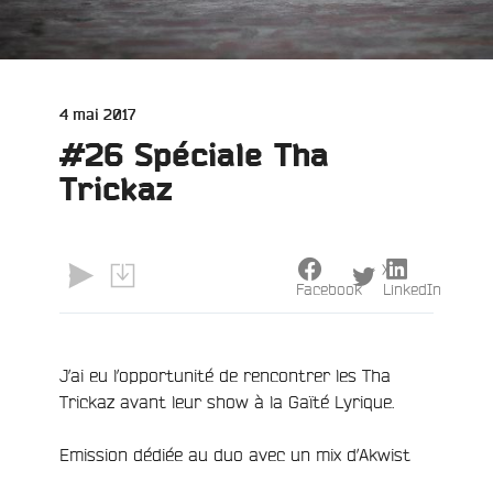
Publié
4 mai 2017
le
#26 Spéciale Tha
Trickaz
X
Facebook
LinkedIn
J’ai eu l’opportunité de rencontrer les Tha
e
Trickaz avant leur show à la Gaïté Lyrique.
Emission dédiée au duo avec un mix d’Akwist