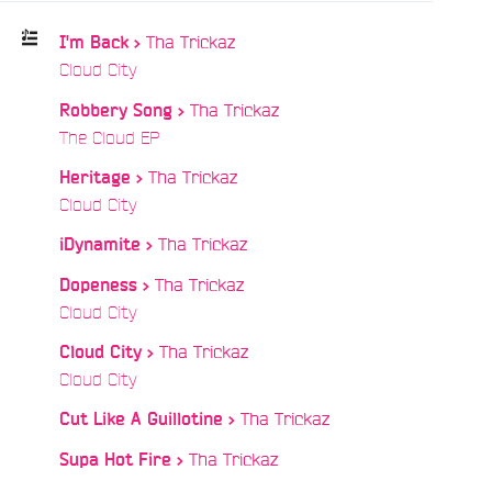
Tha Trickaz
I'm Back >
/
Cloud City
Playlist
Tha Trickaz
Robbery Song >
:
/
The Cloud EP
Tha Trickaz
Heritage >
/
Cloud City
/
Tha Trickaz
iDynamite >
Tha Trickaz
Dopeness >
/
Cloud City
Tha Trickaz
Cloud City >
/
Cloud City
/
Tha Trickaz
Cut Like A Guillotine >
/
Tha Trickaz
Supa Hot Fire >