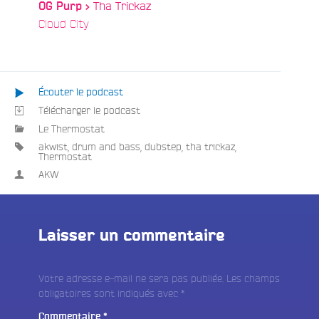
Tha Trickaz
e
OG Purp >
/
Cloud City
Écouter le podcast
Télécharger le podcast
Le Thermostat
akwist
,
drum and bass
,
dubstep
,
tha trickaz
,
Thermostat
AKW
Laisser un commentaire
Votre adresse e-mail ne sera pas publiée.
Les champs
obligatoires sont indiqués avec
*
Commentaire
*