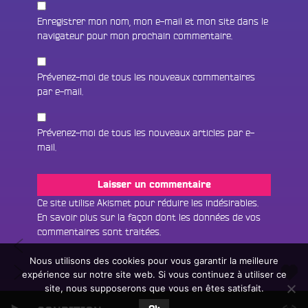
Enregistrer mon nom, mon e-mail et mon site dans le
navigateur pour mon prochain commentaire.
Prévenez-moi de tous les nouveaux commentaires
par e-mail.
Prévenez-moi de tous les nouveaux articles par e-
mail.
Fac
Twit
Ins
Ce site utilise Akismet pour réduire les indésirables.
En savoir plus sur la façon dont les données de vos
Link
Écouter le direct
commentaires sont traitées
.
Navigation
#25
You
Rechercher un titre
Spéciale
Nous utilisons des cookies pour vous garantir la meilleure
de
#27
Bass
expérience sur notre site web. Si vous continuez à utiliser ce
Fair
Tous les programmes
Spéciale
l’article
Music
site, nous supposerons que vous en êtes satisfait.
un
L
Peacock
don