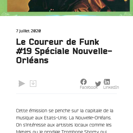
Publié
7 juillet 2020
le
Le Coureur de Funk
#19 Spéciale Nouvelle-
Orléans
X
Facebook
LinkedIn
Cette émission se penche sur la capitale de la
e
musique aux Etats-Unis: La Nouvelle-Orléans.
On s’intéresse aux artistes locaux comme les
Meters ou le prodige Trombone Shorty qui