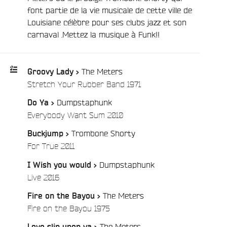
font partie de la vie musicale de cette ville de
Louisiane célèbre pour ses clubs jazz et son
carnaval .Mettez la musique à Funk!!
The Meters
Groovy Lady >
/
Stretch Your Rubber Band 1971
Playlist
Dumpstaphunk
Do Ya >
:
/
Everybody Want Sum 2010
Trombone Shorty
Buckjump >
/
For True 2011
Dumpstaphunk
I Wish you would >
/
Live 2016
The Meters
Fire on the Bayou >
/
Fire on the Bayou 1975
The Meters
Love slip upon ya >