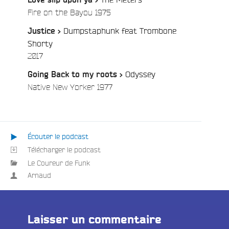
/
Fire on the Bayou 1975
e
Dumpstaphunk feat Trombone
Justice >
Shorty
/
2017
Odyssey
Going Back to my roots >
/
Native New Yorker 1977
Écouter le podcast
Télécharger le podcast
Le Coureur de Funk
Arnaud
Laisser un commentaire