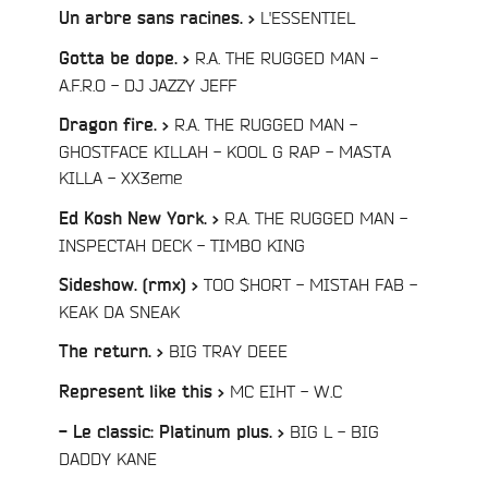
/
L'ESSENTIEL
Un arbre sans racines. >
R.A. THE RUGGED MAN -
Gotta be dope. >
/
A.F.R.O - DJ JAZZY JEFF
R.A. THE RUGGED MAN -
Dragon fire. >
GHOSTFACE KILLAH - KOOL G RAP - MASTA
/
KILLA - XX3eme
R.A. THE RUGGED MAN -
Ed Kosh New York. >
/
INSPECTAH DECK - TIMBO KING
TOO $HORT - MISTAH FAB -
Sideshow. (rmx) >
/
KEAK DA SNEAK
/
BIG TRAY DEEE
The return. >
/
MC EIHT - W.C
Represent like this >
BIG L - BIG
- Le classic: Platinum plus. >
/
DADDY KANE