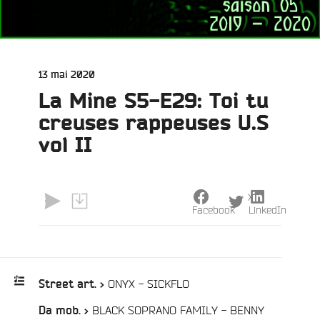
Publié
13 mai 2020
le
La Mine S5-E29: Toi tu
creuses rappeuses U.S
vol II
X
Facebook
LinkedIn
/
ONYX - SICKFLO
Street art. >
BLACK SOPRANO FAMILY - BENNY
Da mob. >
Playlist