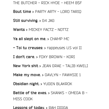
/
THE BUTCHER - RICK HYDE - HEEM B$F
:
/
PARTY ARTY - LORD TARIQ
Bout time >
/
G4 JAG
Still surviving. >
/
MICKEY FACTZ - NOTTZ
Wants >
/
CHAMP MC
Ya all slept on me. >
/
rappeuses U.S vol II
- Toi tu creuses: >
e
/
FOXY BROWN - KORI
I don't care. >
/
JEAN GRAE - TALIB KWELI
New York shit >
/
GAVLYN - FAWKSIE 1
Make my move. >
/
YUGEN BLAKROK
Obsidian night. >
SKANKS - OMEGA B -
Battle of the exes. >
/
MISS COOK
/
RAH DIGGA
Lessons of today. >