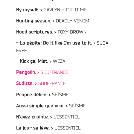
/
GAVLYN - TOP DIME
By myself. >
/
DEADLY VENOM
Hunting season. >
/
FOXY BROWN
Hood scriptures. >
SUGA
- La pépite: Do it like I'm use to it. >
/
FREE
/
WEZA
- Kick ça: Mist. >
/
SOUFFRANCE
Pangolin. >
/
SOUFFRANCE
Sudiste. >
/
SEÏSME
Propre délire. >
/
SEÏSME
Aussi simple que vrai. >
/
L'ESSENTIEL
N'ayez crainte. >
e
/
L'ESSENTIEL
Le jour se lève. >