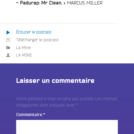
/
MARCUS MILLER
- Padurap: Mr Clean. >
Écouter le podcast
Télécharger le podcast
La Mine
LA MINE
Laisser un commentaire
Votre adresse e-mail ne sera pas publiée.
Les champs
obligatoires sont indiqués avec
*
Commentaire
*