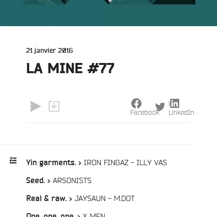
Publié
21 janvier 2016
le
LA MINE #77
X
Facebook
LinkedIn
/
IRON FINGAZ - ILLY VAS
Yin garments. >
/
ARSONISTS
Seed. >
Playlist
:
e
/
JAYSAUN - M.DOT
Real & raw. >
/
X MEN
One, one, one. >