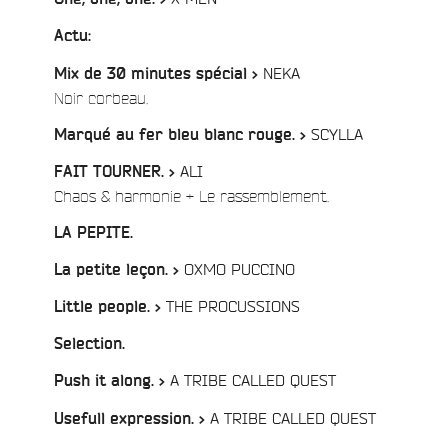
/
Actu:
NEKA
Mix de 30 minutes spécial >
/
Noir corbeau.
/
SCYLLA
Marqué au fer bleu blanc rouge. >
ALI
FAIT TOURNER. >
/
Chaos & harmonie + Le rassemblement.
/
LA PEPITE.
/
OXMO PUCCINO
La petite leçon. >
/
THE PROCUSSIONS
Little people. >
/
Selection.
/
A TRIBE CALLED QUEST
Push it along. >
/
A TRIBE CALLED QUEST
Usefull expression. >