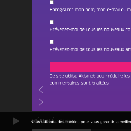
a
o
r
n
m
Enregistrer mon nom, mon e-mail et m
e
c
a
j
t
e
o
i
i
Prévenez-moi de tous les nouveaux co
k
n
U
d
D
N
r
a
Prévenez-moi de tous les nouveaux arti
I
e
r
V
c
k
I
O
O
L
X
Ce site utilise Akismet pour réduire les
n
commentaires sont traitées
.
S
T
Navigation
LA
P
h
N
Écouter le direct
M!NE
e
de
R
O
LA
36.
B
Rechercher un titre
O
U
M!NE
l’article
e
Fais
L
38.
G
a
S
tourner
RÉALITÉ
Stella
e
t
Nous utilisons des cookies pour vous garantir la meille
Toi
FURAX
R
S
c
tu
–