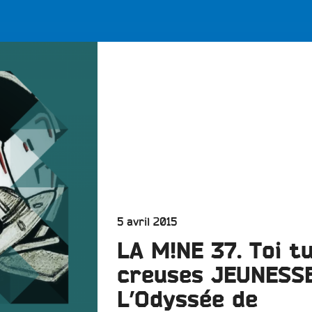
LES BONNES ONDES POUR 
ERS
Publié
5 avril 2015
le
LA M!NE 37. Toi t
creuses JEUNESS
L’Odyssée de