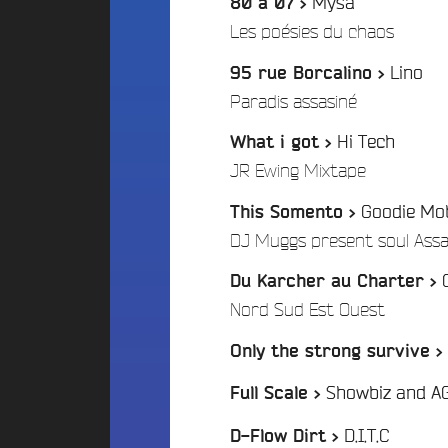
Mysa
80 à 07 >
g
t
2
e
i
/
Les poésies du chaos
4
r
o
s
n
Lino
95 rue Borcalino >
B
R
s
/
Paradis assasiné
u
o
N
d
c
Hi Tech
o
What i got >
g
k
s
/
JR Ewing Mixtape
e
C
o
i
t
f
Goodie Mo
This Somento >
t
P
f
y
DJ Muggs present soul Assa
a
r
B
e
r
Du Karcher au Charter >
a
s
t
/
Nord Sud Est Ouest
m
i
E
b
d
c
o
Only the strong survive >
u
i
o
c
p
Showbiz and AG
S
Full Scale >
a
a
t
t
/
D.I.T.C
a
t
D-Flow Dirt >
i