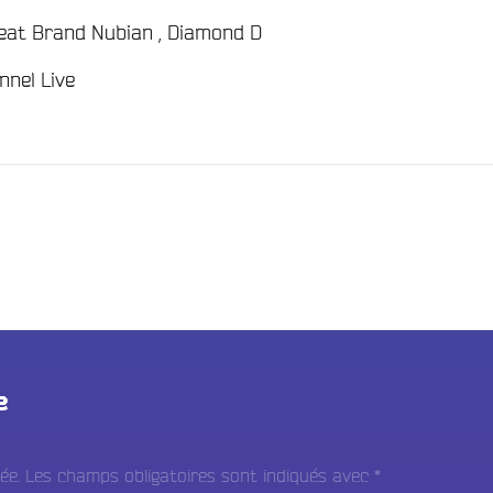
/
feat Brand Nubian , Diamond D
/
nnel Live
e
ée.
Les champs obligatoires sont indiqués avec
*