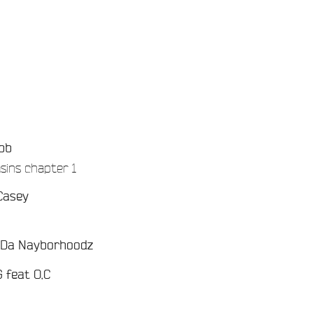
bb
/
sins chapter 1
Casey
/
Da Nayborhoodz
/
 feat O.C