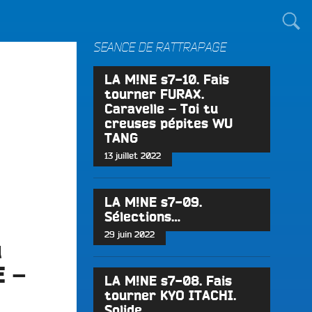
TOUT LE MONDE !
SÉANCE DE RATTRAPAGE
LA M!NE s7-10. Fais
tourner FURAX.
Caravelle – Toi tu
creuses pépites WU
TANG
13 juillet 2022
LA M!NE s7-09.
Sélections…
29 juin 2022
u
E –
LA M!NE s7-08. Fais
tourner KYO ITACHI.
Solide