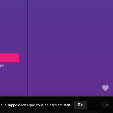
Fac
Twit
Ins
vos
Link
You
ammes
Fair
e nouvelle fenêtre (popup)
un
don
, nous supposerons que vous en êtes satisfait.
Ok
sur