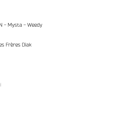
I.N - Mysta - Weedy
/
es Frères Diak
/
i