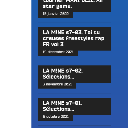
tourner MANI DEÏZ. All
star game.
19 janvier 2022
LA M!NE s7-03. Toi tu
creuses freestyles rap
FR vol 3
15 décembre 2021
LA M!NE s7-02.
Sélections…
3 novembre 2021
LA M!NE s7-01.
Sélections…
6 octobre 2021