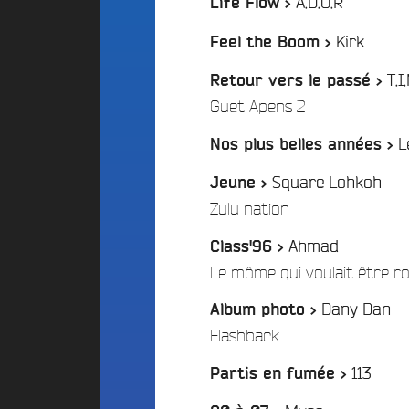
/
A.D.O.R
Life Flow >
d
E
d
i
S
/
Kirk
o
Feel the Boom >
g
A
C
e
T.
l
a
Retour vers le passé >
t
t
m
/
Guet Apens 2
P
e
p
a
r
u
L
Nos plus belles années >
r
n
s
t
a
F
Square Lohkoh
Jeune >
t
r
i
/
Zulu nation
i
a
c
v
n
i
Ahmad
Class'96 >
e
c
p
Le môme qui voulait être ro
B
e
a
e
F
t
Dany Dan
Album photo >
a
é
i
t
/
Flashback
d
s
f
é
/
113
2
Partis en fumée >
A
r
0
n
a