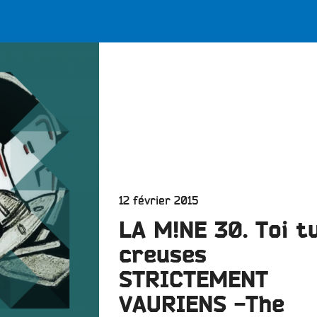
LES BONNES ONDES POUR 
ERS
Publié
12 février 2015
le
LA M!NE 30. Toi t
creuses
STRICTEMENT
VAURIENS -The