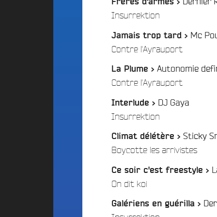
Dernier
Frères d'armes >
d
E
d
i
/
Insurrektion
S
o
g
A
C
Mc Po
e
Jamais trop tard >
l
a
t
/
Contre l'Ayrauport
t
m
P
e
p
Autonomie defin
a
La Plume >
r
u
r
/
Contre l'Ayrauport
n
s
t
a
F
DJ Gaya
Interlude >
t
r
i
i
a
/
Insurrektion
c
v
n
i
e
c
Sticky S
Climat délétère >
p
B
e
/
Boycotte les arrivistes
a
e
F
t
a
L
é
Ce soir c'est freestyle >
i
t
d
/
On dit koi
s
f
é
2
A
r
Der
Galériens en guérilla >
0
n
a
/