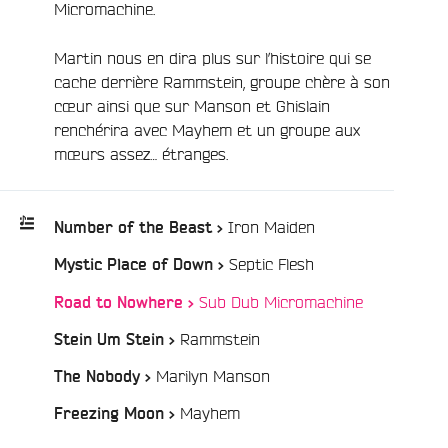
Micromachine.
Martin nous en dira plus sur l’histoire qui se
cache derrière Rammstein, groupe chère à son
cœur ainsi que sur Manson et Ghislain
renchérira avec Mayhem et un groupe aux
mœurs assez… étranges.
e
/
Iron Maiden
Number of the Beast >
/
Septic Flesh
Mystic Place of Down >
Playlist
:
/
Sub Dub Micromachine
Road to Nowhere >
/
Rammstein
Stein Um Stein >
/
Marilyn Manson
The Nobody >
/
Mayhem
Freezing Moon >