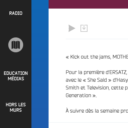
l
P
u
a
e
R
RADIO
y
e
O
l
n
P
i
M
O
s
a
S
t
i
s
n
R
« Kick out the jams, MOT
e
a
P
d
e
Pour la première d’ERSATZ, 
i
R
t
EDUCATION
o
MÉDIAS
avec le « She Said » d’Hasy
L
O
q
Smith et Television, cette 
o
G
u
i
Generation ».
o
R
r
i
HORS LES
A
e
?
À suivre dès la semaine pr
MURS
M
R
B
M
a
u