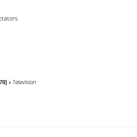
ctators
/
Television
78] >