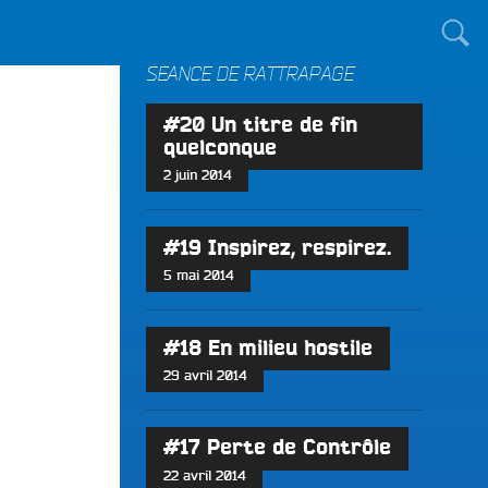
TOUT LE MONDE !
SÉANCE DE RATTRAPAGE
#20 Un titre de fin
quelconque
2 juin 2014
#19 Inspirez, respirez.
5 mai 2014
#18 En milieu hostile
29 avril 2014
#17 Perte de Contrôle
22 avril 2014