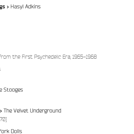
Hasyl Adkins
gs >
/
 from the First Psychedelic Era, 1965–1968
s
e Stooges
The Velvet Underground
 >
/
70]
ork Dolls