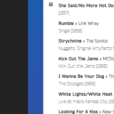
d
E
d
She Said/No More Hot Do
i
S
o
g
/
[1957]
Playlist
A
C
e
l
a
Link Wray
Rumble >
t
:
t
m
/
Single [1958]
P
e
p
a
r
u
The Sonics
Strychnine >
r
n
s
Nuggets: Original Artyfacts
t
a
F
t
r
i
MC5'
Kick Out The Jams >
i
a
c
v
n
/
Kick Out the Jams [1968]
i
e
c
p
Th
B
e
I Wanna Be Your Dog >
a
e
/
The Stooges [1969]
F
t
a
é
i
t
d
White Lights/White Heat
s
f
é
Live at Max's Kansas City [19
2
A
r
0
n
a
New Y
Looking For A Kiss >