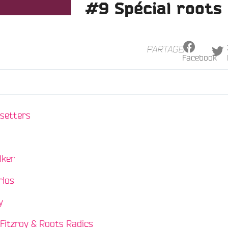
#9 Spécial roots
PARTAGER
Facebook
/
setters
/
/
lker
/
rlos
/
y
/
 Fitzroy & Roots Radics