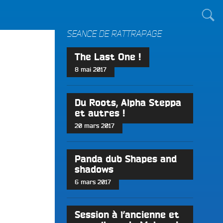
TOUT LE MONDE !
SÉANCE DE RATTRAPAGE
The Last One !
8 mai 2017
Du Roots, Alpha Steppa
et autres !
20 mars 2017
Panda dub Shapes and
shadows
6 mars 2017
Session à l’ancienne et