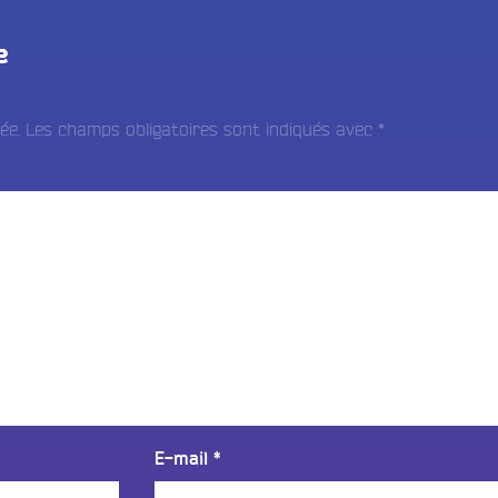
e
ée.
Les champs obligatoires sont indiqués avec
*
E-mail
*