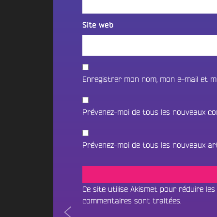
t
i
o
i
f
n
o
Site web
m
2
n
é
0
B
d
2
e
i
5
a
a
d
Enregistrer mon nom, mon e-mail et m
t
s
e
s
l
c
N
a
a
Prévenez-moi de tous les nouveaux co
O
p
V
e
U
i
S
Prévenez-moi de tous les nouveaux arti
B
l
o
l
C
u
e
O
n
d
N
c
Ce site utilise Akismet pour réduire les
’
e
T
commentaires sont traitées
.
A
&
Navigation
#8
A
n
D