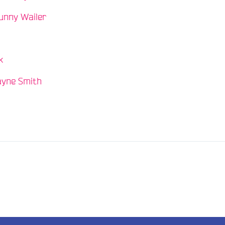
/
unny Wailer
/
k
/
yne Smith