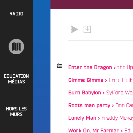
l
P
u
a
e
R
RADIO
y
e
O
l
n
P
i
M
O
s
a
S
t
i
s
n
R
e
a
the Up
Enter the Dragon >
P
d
e
i
R
t
EDUCATION
Errol Holt
Gimme Gimme >
Playlist
o
MÉDIAS
L
O
q
:
o
Sylford Wa
G
Burn Babylon >
u
i
o
R
Don Ca
r
Roots man party >
i
HORS LES
A
e
?
MURS
Freddy Mcka
M
Lonely Man >
R
B
M
a
Edi
Work On, Mr.Farmer >
u