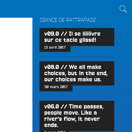
TOUT LE MONDE !
SÉANCE DE RATTRAPAGE
v09.0 // Il se liiiiivre
sur ce tacle glissé!
13 avril 2017
v08.0 // We all make
choices, but in the end,
our choices make us.
30 mars 2017
v06.0 // Time passes,
people move. Like a
river’s flow, it never
ends.