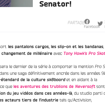
Senator!
PARTAGER
Facebook
sort
,
les pantalons cargos, les slip-on et les bandanas
n
avec
changement de millénaire
Tony Hawk’s Pro Ska
 sera le dernier de la série à comporter la mention
Pro S
dans une saga définitivement ancrée dans les années 90
et en aidant à la
-étendard de la culture
sk8board
rce que
sont
les aventures des trublions de
Neversoft
, du studio parti 
tion du jeu vidéos dans ces années-là
tels qu’Activision,
 acteurs tiers de l’industrie