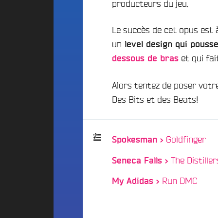
d
E
producteurs du jeu.
d
i
S
o
g
Le succès de cet opus est à
A
C
e
l
a
un
level design qui pousse
t
t
m
et qui fai
P
dessous de bras
e
p
a
r
u
r
n
s
Alors tentez de poser votr
t
a
F
Des Bits et des Beats!
t
r
i
i
a
c
v
n
i
e
c
/
Goldfinger
p
Spokesman >
B
e
a
e
The Distiller
F
Seneca Falls >
Playlist
t
a
é
i
:
t
/
Run DMC
d
My Adidas >
s
f
é
2
A
r
0
n
a