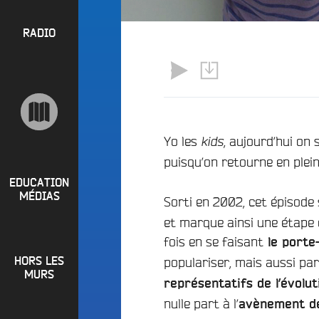
l
P
u
a
e
R
RADIO
y
e
O
l
n
P
i
M
O
s
a
S
t
i
s
n
R
Yo les
, aujourd’hui on 
kids
e
a
puisqu’on retourne en plei
P
d
e
i
R
t
EDUCATION
o
MÉDIAS
L
Sorti en 2002, cet épisode
O
q
o
et marque ainsi une étape 
G
u
i
fois en se faisant
o
R
le porte
r
i
populariser, mais aussi pa
HORS LES
A
e
?
MURS
M
représentatifs de l’évolu
R
B
M
nulle part à l’
avènement des
a
u