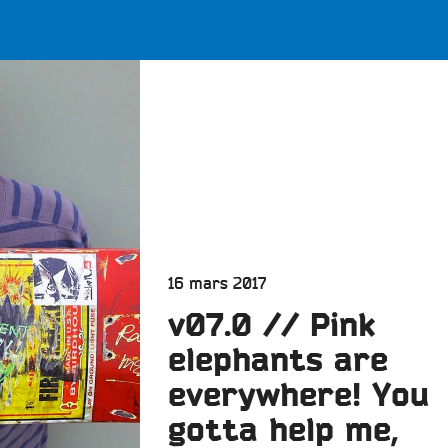
LES BONNES ONDES POUR 
ERS
Publié
16 mars 2017
le
v07.0 // Pink
elephants are
everywhere! You
gotta help me,