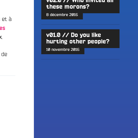
v02.0 // Who invited all
these morons?
8 décembre 2016
et à
s
es
v01.0 // Do you like
.
k
hurting other people?
10 novembre 2016
 de