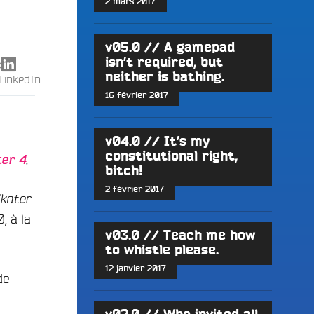
2 mars 2017
v05.0 // A gamepad
isn’t required, but
X
neither is bathing.
LinkedIn
16 février 2017
v04.0 // It’s my
constitutional right,
.
ter 4
bitch!
2 février 2017
kater
, à la
v03.0 // Teach me how
to whistle please.
12 janvier 2017
de