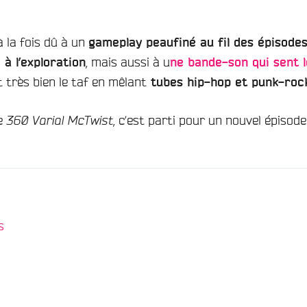
 la fois dû à un
gameplay peaufiné au fil des épisode
, mais aussi à u
 à l’exploration
ne bande-son qui sent l
t très bien le taf en mêlant
tubes hip-hop et punk-roc
e
, c’est parti pour un nouvel épisode
360 Varial McTwist
/
s