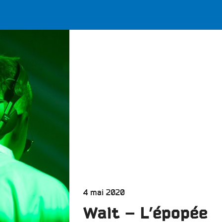
LES BONNES ONDES POUR 
ERS
Publié
4 mai 2020
le
Walt – L’épopée