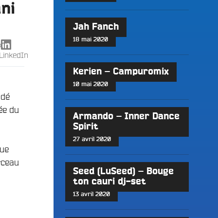
ni
Jah Fanch
18 mai 2020
X
LinkedIn
Kerien – Campuromix
10 mai 2020
ndé
ée du
Armando – Inner Dance
Spirit
27 avril 2020
que
rceau
Seed (LuSeed) – Bouge
ton cauri dj-set
13 avril 2020