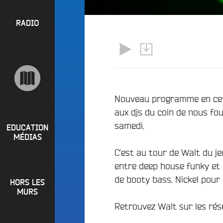
l
P
u
a
e
R
RADIO
y
e
O
l
n
P
i
M
O
s
a
S
t
i
s
n
R
Nouveau programme en cet
e
a
aux djs du coin de nous fo
P
d
e
samedi.
i
R
t
EDUCATION
o
MÉDIAS
L
O
q
C’est au tour de Walt du je
o
G
u
i
entre deep house funky et 
o
R
r
de booty bass. Nickel pour 
i
HORS LES
A
e
?
MURS
M
R
Retrouvez Walt sur les rés
B
M
a
u