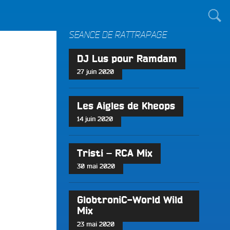
TOUT LE MONDE !
SÉANCE DE RATTRAPAGE
DJ Lus pour Ramdam
27 juin 2020
Les Aigles de Kheops
14 juin 2020
Tristi – RCA Mix
30 mai 2020
GlobtroniC-World Wild
Mix
23 mai 2020