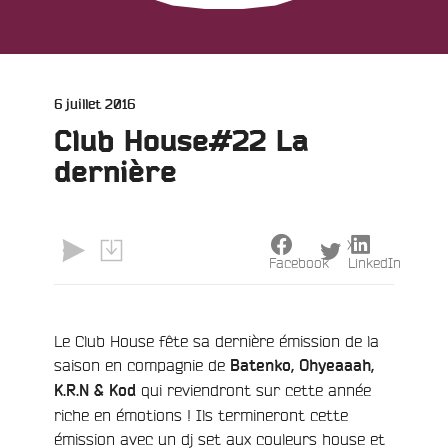
Publié
6 juillet 2016
le
Club House#22 La
dernière
X
e
Facebook
LinkedIn
Le Club House fête sa dernière émission de la
saison en compagnie de
Batenko, Ohyeaaah,
qui reviendront sur cette année
K.R.N & Kod
riche en émotions ! Ils termineront cette
émission avec un dj set aux couleurs house et