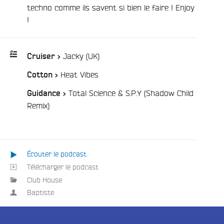
techno comme ils savent si bien le faire ! Enjoy
!
/
Jacky (UK)
Cruiser >
/
Heat Vibes
Cotton >
Playlist
:
Total Science & S.P.Y (Shadow Child
Guidance >
/
Remix)
e
Écouter le podcast
Télécharger le podcast
Club House
Baptiste