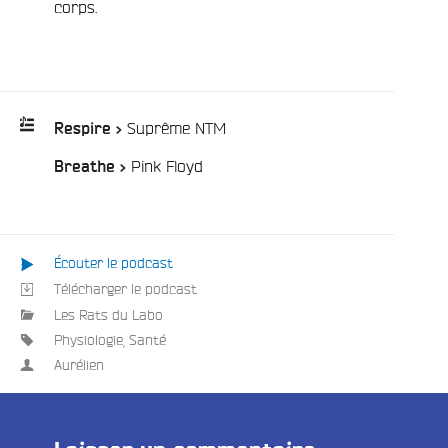
corps.
/
Suprême NTM
Respire >
/
Pink Floyd
Breathe >
Playlist
:
Écouter le podcast
Télécharger le podcast
e
Les Rats du Labo
Physiologie
,
Santé
Aurélien