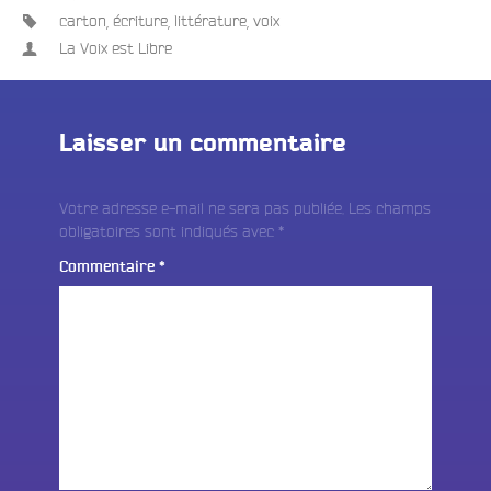
carton
,
écriture
,
littérature
,
voix
La Voix est Libre
Laisser un commentaire
Votre adresse e-mail ne sera pas publiée.
Les champs
obligatoires sont indiqués avec
*
Commentaire
*