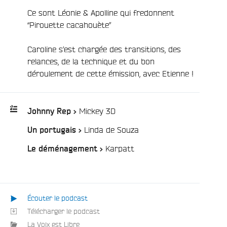
Ce sont Léonie & Apolline qui fredonnent
“Pirouette cacahouète”
Caroline
s’est chargée des transitions, des
relances, de la technique et du bon
e
déroulement de cette émission, avec Etienne !
/
Mickey 3D
Johnny Rep >
/
Linda de Souza
Un portugais >
Playlist
:
/
Karpatt
Le déménagement >
Écouter le podcast
Télécharger le podcast
La Voix est Libre