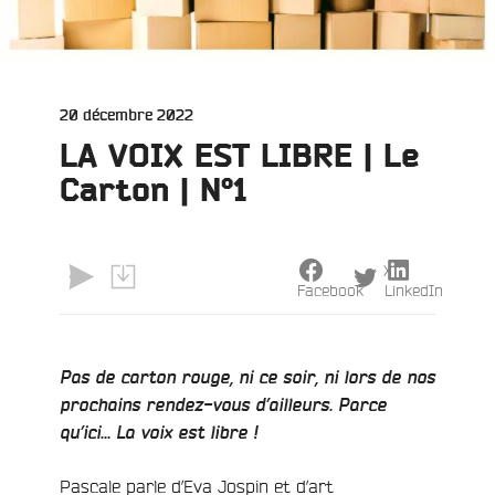
Publié
20 décembre 2022
le
LA VOIX EST LIBRE | Le
Carton | N°1
X
Facebook
LinkedIn
Pas de carton rouge, ni ce soir, ni lors de nos
prochains rendez-vous d’ailleurs.
Parce
qu’ici… La voix est libre !
Pascale
parle d’Eva Jospin et d’art
e