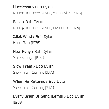
Bob Dylan
Hurricane >
/
Rolling Thunder Revue, Worcester [1975]
Bob Dylan
Sara >
/
Rolling Thunder Revue, Plymouth [1975]
Bob Dylan
Idiot Wind >
/
Hard Rain [1976]
Bob Dylan
New Pony >
/
Street Legal [1978]
Bob Dylan
Slow Train >
/
Slow Train Coming [1979]
Bob Dylan
When He Returns >
/
Slow Train Coming [1979]
Bob Dylan
Every Grain Of Sand [Demo] >
/
[1980]