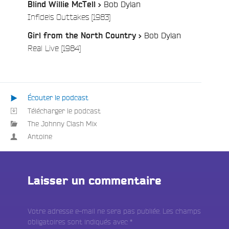
Bob Dylan
Blind Willie McTell >
/
Infidels Outtakes [1983]
Bob Dylan
Girl from the North Country >
/
Real Live [1984]
Écouter le podcast
Télécharger le podcast
The Johnny Clash Mix
Antoine
Laisser un commentaire
Votre adresse e-mail ne sera pas publiée.
Les champs
obligatoires sont indiqués avec
*