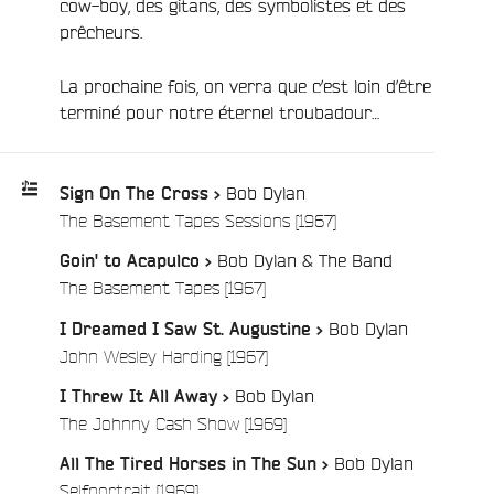
cow-boy, des gitans, des symbolistes et des
prêcheurs.
La prochaine fois, on verra que c’est loin d’être
e
terminé pour notre éternel troubadour…
Bob Dylan
Sign On The Cross >
/
The Basement Tapes Sessions [1967]
Playlist
Bob Dylan & The Band
Goin' to Acapulco >
:
/
The Basement Tapes [1967]
Bob Dylan
I Dreamed I Saw St. Augustine >
/
John Wesley Harding [1967]
Bob Dylan
I Threw It All Away >
/
The Johnny Cash Show [1969]
Bob Dylan
All The Tired Horses in The Sun >
/
Selfportrait [1969]