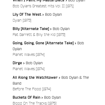
When I Paint My Masterpiece >
e
/
Bob Dylan's Greatest Hits Vol. II [1971]
Bob Dylan
Lily Of The West >
/
Dylan [1973]
Bob Dylan
Billy [Alternate Take] >
/
Pat Garrett & Billy the Kid [1973]
Bob
Going, Going, Gone [Alternate Take] >
Dylan
/
Planet Waves [1974]
Bob Dylan
Dirge >
/
Planet Waves [1974]
Bob Dylan & The
All Along the Watchtower >
Band
/
Before The Flood [1974]
Bob Dylan
Buckets Of Rain >
/
Blood On The Tracks [1975]