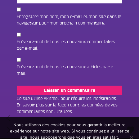
Enregistrer mon nom, mon e-mail et mon site dans le
navigateur pour mon prochain commentaire.
Prévenez-moi de tous les nouveaux commentaires
par e-mail.
Prévenez-moi de tous les nouveaux articles par e-
mail.
Fac
Twit
Ins
Ce site utilise Akismet pour réduire les indésirables.
En savoir plus sur la façon dont les données de vos
Link
Écouter le direct
commentaires sont traitées
.
Navigation
#9
You
Rechercher un titre
Another
Nous utilisons des cookies pour vous garantir la meilleure
de
#11
Side
expérience sur notre site web. Si vous continuez à utiliser ce
Fair
Tous les programmes
Another
l’article
of
site, nous supposerons que vous en êtes satisfait.