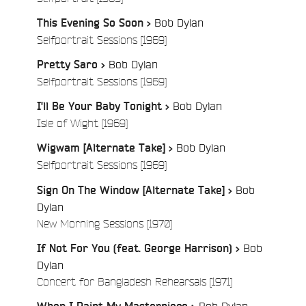
Bob Dylan
This Evening So Soon >
/
Selfportrait Sessions [1969]
Bob Dylan
Pretty Saro >
/
Selfportrait Sessions [1969]
Bob Dylan
I'll Be Your Baby Tonight >
/
Isle of Wight [1969]
Bob Dylan
Wigwam [Alternate Take] >
/
Selfportrait Sessions [1969]
Bob
Sign On The Window [Alternate Take] >
Dylan
/
New Morning Sessions [1970]
Bob
If Not For You (feat. George Harrison) >
Dylan
/
Concert for Bangladesh Rehearsals [1971]
Bob Dylan