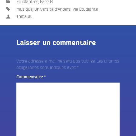
Etudiant·es, Face B
musique
,
Université d'Angers
,
Vie Etudiante
Thibault
e
Laisser un commentaire
Votre adresse e-mail ne sera pas publiée.
Les champs
obligatoires sont indiqués avec
*
Commentaire
*