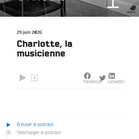
Publié
29 juin 2026
le
e
Charlotte, la
musicienne
X
Facebook
LinkedIn
Écouter le podcast
Télécharger le podcast