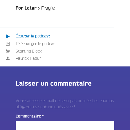
:
/
Fragile
For Later >
Écouter le podcast
Télécharger le podcast
Starting Block
Patrick Haour
Laisser un commentaire
Votre adresse e-mail ne sera pas publiée.
Les champs
obligatoires sont indiqués avec
*
Commentaire
*