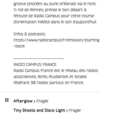
groove phocéen au punk orléanais via le rock
‘n roll de Rennes, prenez le bon départ à
l’écoute de Radio Campus pour cette course
d’orientation inédite dans le son d’aujourd’hui!
Infos & podcasts
https://www.radiocampus.fr/emission/starting
-block
e
——————————————————
RADIO CAMPUS FRANCE
Radio Campus France est le réseau des radios
associatives, libres, étudiantes et locales
fédérant 30 radios partout en France.
/
Fragile
Afterglow >
/
Fragile
Tiny Ghosts and Disco Light >
Playlist