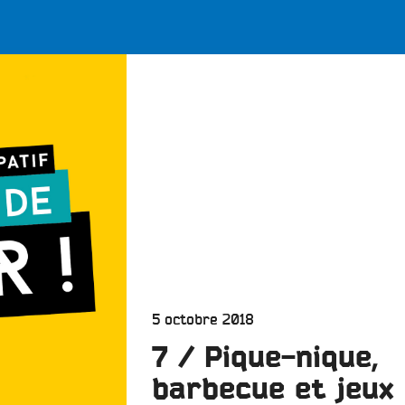
LES BONNES ONDES POUR 
ERS
Publié
5 octobre 2018
le
7 / Pique-nique,
barbecue et jeux