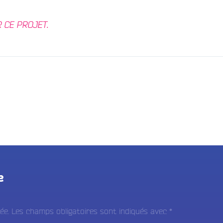
 CE PROJET.
e
ée.
Les champs obligatoires sont indiqués avec
*