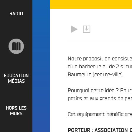
l
P
u
a
e
R
RADIO
y
e
O
l
n
P
i
M
O
s
a
S
t
i
s
n
R
Notre proposition consiste 
e
a
d’un barbecue et de 2 stru
P
d
e
Baumette (centre-ville).
i
R
t
EDUCATION
o
MÉDIAS
L
O
q
Pourquoi cette idée ? Pour
o
G
u
i
petits et aux grands de p
o
R
r
i
HORS LES
A
e
?
Cet équipement bénéficierai
MURS
M
R
B
M
a
PORTEUR : ASSOCIATION 
u