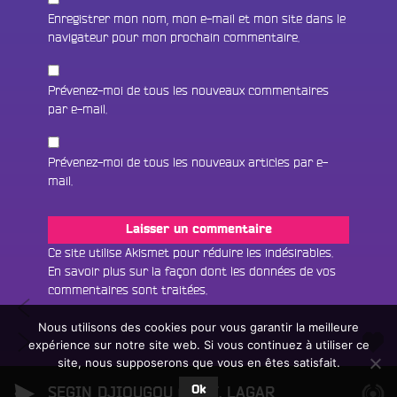
Enregistrer mon nom, mon e-mail et mon site dans le
navigateur pour mon prochain commentaire.
Prévenez-moi de tous les nouveaux commentaires
par e-mail.
Prévenez-moi de tous les nouveaux articles par e-
Fac
mail.
Twit
Ins
Ce site utilise Akismet pour réduire les indésirables.
En savoir plus sur la façon dont les données de vos
Link
Écouter le direct
commentaires sont traitées
.
Navigation
30
You
Rechercher un titre
/
Nous utilisons des cookies pour vous garantir la meilleure
de
51
Des
expérience sur notre site web. Si vous continuez à utiliser ce
Fair
Tous les programmes
/
l’article
terrains
site, nous supposerons que vous en êtes satisfait.
un
L
Des
de
don
Ok
e
SEGIN DJIOUGOU (FEAT. LAGARE SUPER)
Simon 
composteurs