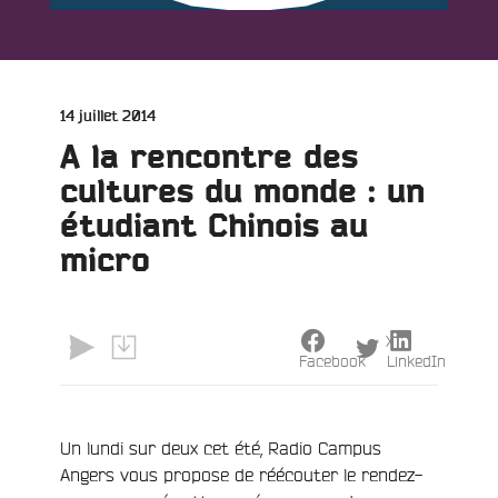
Publié
14 juillet 2014
le
A la rencontre des
cultures du monde : un
étudiant Chinois au
micro
e
X
Facebook
LinkedIn
Un lundi sur deux cet été, Radio Campus
Angers vous propose de réécouter le rendez-