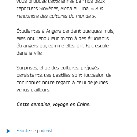
vous proposé cette année par nos deux
reporters Slovènes, Aïcha et Tina,
« A la
rencontre des cultures du monde ».
Étudiantes à Angers pendant quelques mois,
elles ont tendu leur micro à des étudiants
étrangers qui, comme elles, ont fait escale
dans la ville.
Surprises, choc des cultures, préjugés
persistants, ces pastilles sont l’occasion de
confronter notre regard à celui de jeunes
venus d’ailleurs.
Cette semaine, voyage en Chine.
e
Écouter le podcast