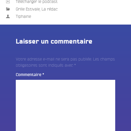
Télécharger le podcast
Grille Estivale
,
La rédac
Tiphaine
Laisser un commentaire
Votre adresse e-mail ne sera pas publiée.
Les champs
obligatoires sont indiqués avec
*
Commentaire
*