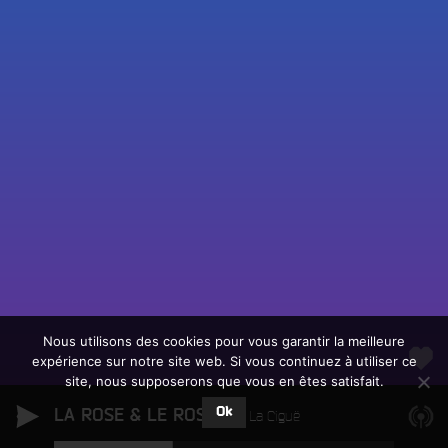
Fac
Twit
Ins
Link
Écouter le direct
You
Rechercher un titre
Nous utilisons des cookies pour vous garantir la meilleure
expérience sur notre site web. Si vous continuez à utiliser ce
Fair
Tous les programmes
site, nous supposerons que vous en êtes satisfait.
un
L
don
Ok
LA ROSE & LE ROSIER
e
La Ciguë
sur
c