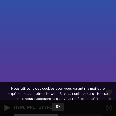
Fac
Twit
Ins
Link
Écouter le direct
You
Rechercher un titre
Nous utilisons des cookies pour vous garantir la meilleure
expérience sur notre site web. Si vous continuez à utiliser ce
Fair
Tous les programmes
site, nous supposerons que vous en êtes satisfait.
un
L
don
Ok
HYPE PROTOTYPE
e
Pigeon
sur
c