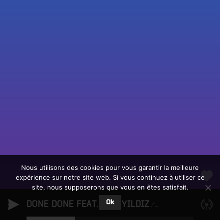
Fac
Twit
Ins
Link
Écouter le direct
You
Rechercher un titre
Nous utilisons des cookies pour vous garantir la meilleure
expérience sur notre site web. Si vous continuez à utiliser ce
Fair
Tous les programmes
site, nous supposerons que vous en êtes satisfait.
un
L
don
Ok
DONE DONE FEAT. CEM YILDIZ
e
Acid Arab
sur
c