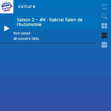
Aller
LES BONNES ONDES
Étiquette :
voiture
POUR TOUT LE MONDE !
au
contenu
principal
Saison 2 – #4 : Spécial Salon de
l’Automobile
Non classé
Publié
10 octobre 2016
e
le
e