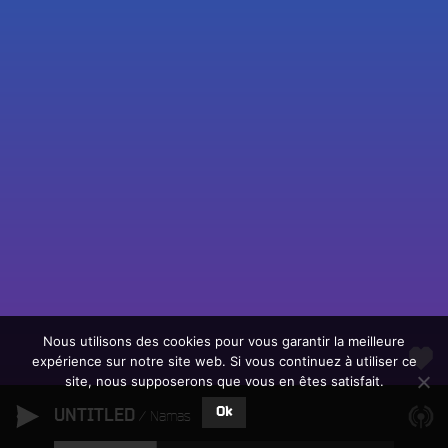
Fac
Twit
Ins
Link
Écouter le direct
You
Rechercher un titre
Nous utilisons des cookies pour vous garantir la meilleure
expérience sur notre site web. Si vous continuez à utiliser ce
Fair
Tous les programmes
site, nous supposerons que vous en êtes satisfait.
un
L
don
Ok
UNTITLED
e
Namas
sur
c